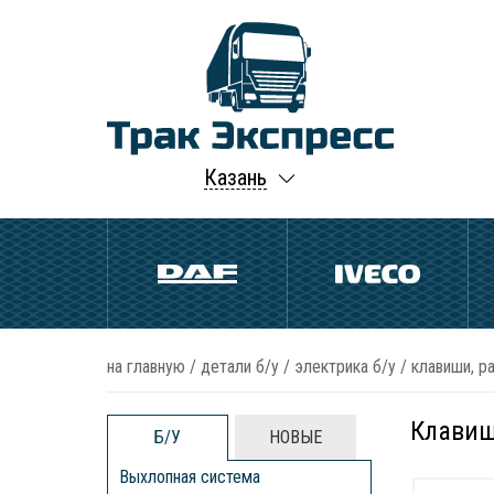
Казань
на главную
/
детали б/у
/
электрика б/у
/
клавиши, р
Клавиш
Б/У
НОВЫЕ
Выхлопная система