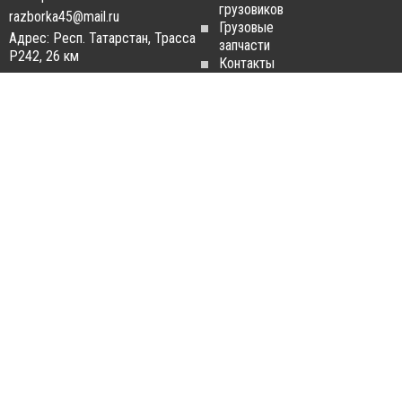
грузовиков
razborka45@mail.ru
Грузовые
Адрес: Респ. Татарстан, Трасса
запчасти
Р242, 26 км
Контакты
Статьи
ЗАПЧАСТИ ДЛЯ
РАЗБОРКА ГРУЗОВИКОВ
ГРУЗОВИКОВ
Разборка
Запчасти
MAN
Man
Разборка
Запчасти Daf
Daf
Запчасти
Разборка
Iveco
Iveco
Запчасти
Разборка
Scania
Renault
Запчасти
Разборка
Volvo FH
Scania
Запчасти
Разборка
Mercedes-
Volvo FH
Benz
Разборка
Запчасти
Mercedes-
Renault
Benz