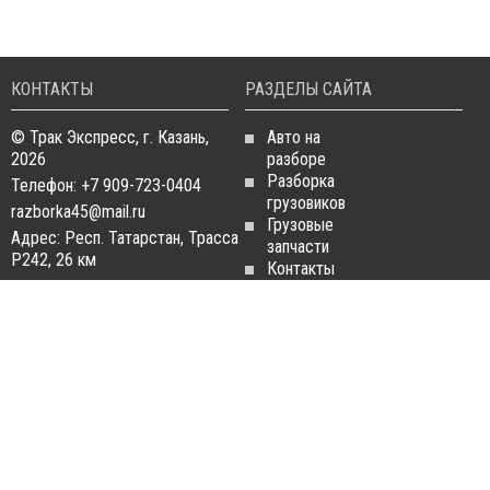
КОНТАКТЫ
РАЗДЕЛЫ САЙТА
© Трак Экспресс, г. Казань,
Авто на
2026
разборе
Разборка
Телефон: +7 909-723-0404
грузовиков
razborka45@mail.ru
Грузовые
Адрес: Респ. Татарстан, Трасса
запчасти
Р242, 26 км
Контакты
Статьи
ЗАПЧАСТИ ДЛЯ
РАЗБОРКА ГРУЗОВИКОВ
ГРУЗОВИКОВ
Разборка
Запчасти
MAN
Man
Разборка
Запчасти Daf
Daf
Запчасти
Разборка
Iveco
Iveco