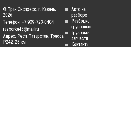
© Трак Экспресс, г. Казань,
Авто на
2026
разборе
Разборка
Телефон: +7 909-723-0404
грузовиков
razborka45@mail.ru
Грузовые
Адрес: Респ. Татарстан, Трасса
запчасти
Р242, 26 км
Контакты
Статьи
ЗАПЧАСТИ ДЛЯ
РАЗБОРКА ГРУЗОВИКОВ
ГРУЗОВИКОВ
Разборка
Запчасти
MAN
Man
Разборка
Запчасти Daf
Daf
Запчасти
Разборка
Iveco
Iveco
Запчасти
Разборка
Scania
Renault
Запчасти
Разборка
Volvo FH
Scania
Запчасти
Разборка