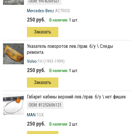
ОЕМ: 9418200521
Mercedes-Benz
ACTROS
250 руб.
В наличии:
1 шт.
Заказать
указатель поворотов лев./прав. б/у \ Следы
ремонта.
Volvo
FH (1993-1999)
250 руб.
В наличии:
1 шт.
Заказать
габарит кабины верхний лев./прав. б/у \ нет фишек
ОЕМ: 81252606121
MAN
TGX
250 руб.
В наличии:
2 шт.