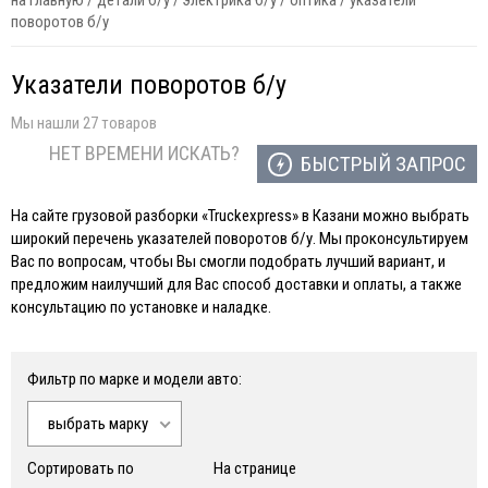
на главную
/
детали б/у
/
электрика б/у
/
оптика
/
указатели
поворотов б/у
Указатели поворотов б/у
Мы нашли 27 товаров
НЕТ ВРЕМЕНИ ИСКАТЬ?
БЫСТРЫЙ ЗАПРОС
На сайте грузовой разборки «Truckexpress» в Казани можно выбрать
широкий перечень указателей поворотов б/у. Мы проконсультируем
Вас по вопросам, чтобы Вы смогли подобрать лучший вариант, и
предложим наилучший для Вас способ доставки и оплаты, а также
консультацию по установке и наладке.
Фильтр по марке и модели авто:
выбрать марку
Сортировать по
На странице