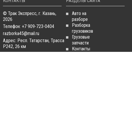
КОНТАКТЫ
РАЗДЕЛЫ САЙТА
© Трак Экспресс, г. Казань,
Авто на
2026
разборе
Разборка
Телефон: +7 909-723-0404
грузовиков
razborka45@mail.ru
Грузовые
Адрес: Респ. Татарстан, Трасса
запчасти
Р242, 26 км
Контакты
Статьи
ЗАПЧАСТИ ДЛЯ
РАЗБОРКА ГРУЗОВИКОВ
ГРУЗОВИКОВ
Разборка
Запчасти
MAN
Man
Разборка
Запчасти Daf
Daf
Запчасти
Разборка
Iveco
Iveco
Запчасти
Разборка
Scania
Renault
Запчасти
Разборка
Volvo FH
Scania