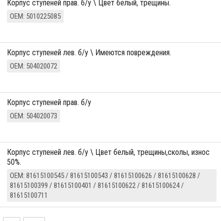
корпус ступеней прав. б/у \ Цвет белый, трещины.
ОЕМ: 5010225085
корпус ступеней лев. б/у \ Имеются повреждения.
ОЕМ: 504020072
корпус ступеней прав. б/у
ОЕМ: 504020073
корпус ступеней лев. б/у \ Цвет белый, трещины,сколы, износ
50%.
ОЕМ: 81615100545 / 81615100543 / 81615100626 / 81615100628 /
81615100399 / 81615100401 / 81615100622 / 81615100624 /
81615100711