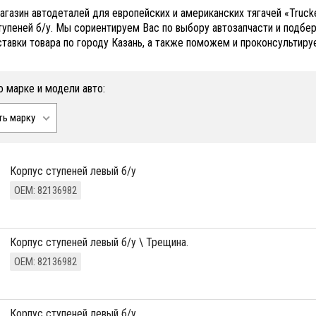
агазин автодеталей для европейских и американских тягачей «Truck
тупеней б/у. Мы сориентируем Вас по выбору автозапчасти и подб
ставки товара по городу Казань, а также поможем и проконсультиру
о марке и модели авто:
ть марку
Корпус ступеней левый б/у
ОЕМ: 82136982
Корпус ступеней левый б/у \ Трещина.
ОЕМ: 82136982
Корпус ступеней левый б/у