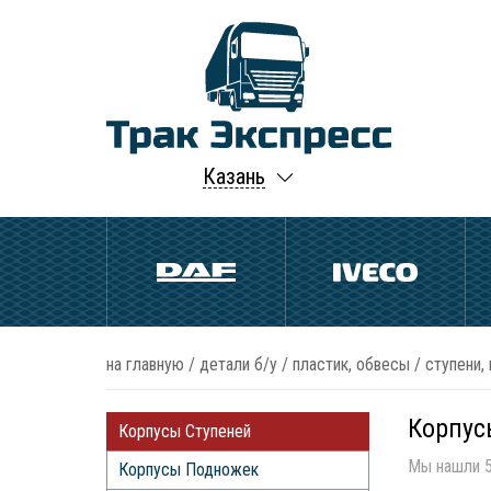
Казань
на главную
/
детали б/у
/
пластик, обвесы
/
ступени,
Корпус
Корпусы Ступеней
Мы нашли 5
Корпусы Подножек