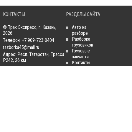
КОНТАКТЫ
РАЗДЕЛЫ САЙТА
© Трак Экспресс, г. Казань,
Авто на
2026
разборе
Разборка
Телефон: +7 909-723-0404
грузовиков
razborka45@mail.ru
Грузовые
Адрес: Респ. Татарстан, Трасса
запчасти
Р242, 26 км
Контакты
Статьи
ЗАПЧАСТИ ДЛЯ
РАЗБОРКА ГРУЗОВИКОВ
ГРУЗОВИКОВ
Разборка
Запчасти
MAN
Man
Разборка
Запчасти Daf
Daf
Запчасти
Разборка
Iveco
Iveco
Запчасти
Разборка
Scania
Renault