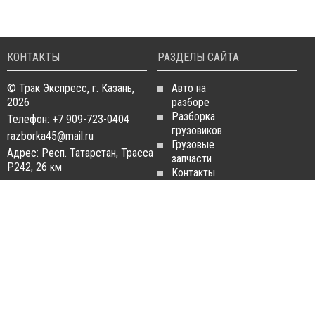
КОНТАКТЫ
РАЗДЕЛЫ САЙТА
© Трак Экспресс, г. Казань,
Авто на
2026
разборе
Разборка
Телефон: +7 909-723-0404
грузовиков
razborka45@mail.ru
Грузовые
Адрес: Респ. Татарстан, Трасса
запчасти
Р242, 26 км
Контакты
Статьи
ЗАПЧАСТИ ДЛЯ
РАЗБОРКА ГРУЗОВИКОВ
ГРУЗОВИКОВ
Разборка
Запчасти
MAN
Man
Разборка
Запчасти Daf
Daf
Запчасти
Разборка
Iveco
Iveco