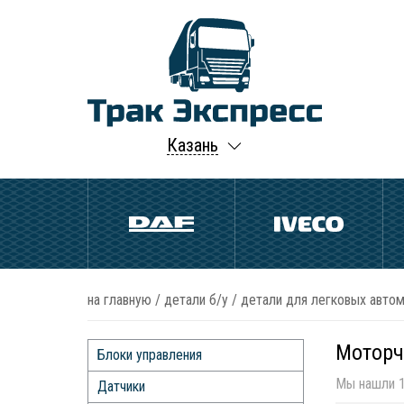
Казань
на главную
/
детали б/у
/
детали для легковых автом
Моторч
Блоки управления
Мы нашли 1
Датчики