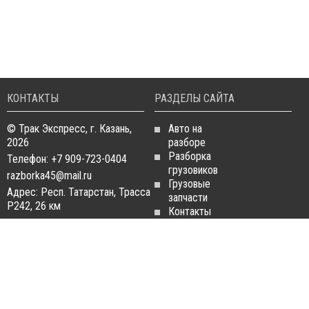
КОНТАКТЫ
РАЗДЕЛЫ САЙТА
© Трак Экспресс, г. Казань,
Авто на
2026
разборе
Разборка
Телефон: +7 909-723-0404
грузовиков
razborka45@mail.ru
Грузовые
Адрес: Респ. Татарстан, Трасса
запчасти
Р242, 26 км
Контакты
Статьи
ЗАПЧАСТИ ДЛЯ
РАЗБОРКА ГРУЗОВИКОВ
ГРУЗОВИКОВ
Разборка
Запчасти
MAN
Man
Разборка