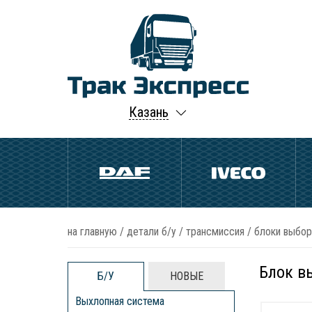
Казань
на главную
/
детали б/у
/
трансмиссия
/
блоки выбор
Блок в
Б/У
НОВЫЕ
Выхлопная система