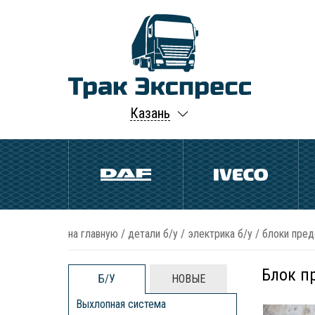
Казань
на главную
/
детали б/у
/
электрика б/у
/
блоки пред
Блок п
Б/У
НОВЫЕ
Выхлопная система