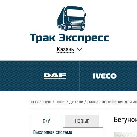
Казань
на главную
/
новые детали
/
разная перефирия для а
Бегуно
Б/У
НОВЫЕ
Выхлопная система