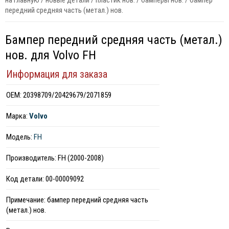
на главную
/
новые детали
/
пластик нов.
/
бамперы нов.
/
бампер
передний средняя часть (метал.) нов.
Бампер передний средняя часть (метал.)
нов. для Volvo FH
Информация для заказа
ОЕМ: 20398709/20429679/2071859
Марка:
Volvo
Модель:
FH
Производитель: FH (2000-2008)
Код детали: 00-00009092
Примечание: бампер передний средняя часть
(метал.) нов.