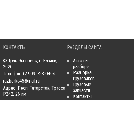
КОНТАКТЫ
РАЗДЕЛЫ САЙТА
© Трак Экспресс, г. Казань,
Авто на
2026
разборе
Разборка
Телефон: +7 909-723-0404
грузовиков
razborka45@mail.ru
Грузовые
Адрес: Респ. Татарстан, Трасса
запчасти
Р242, 26 км
Контакты
Статьи
ЗАПЧАСТИ ДЛЯ
РАЗБОРКА ГРУЗОВИКОВ
ГРУЗОВИКОВ
Разборка
Запчасти
MAN
Man
Разборка