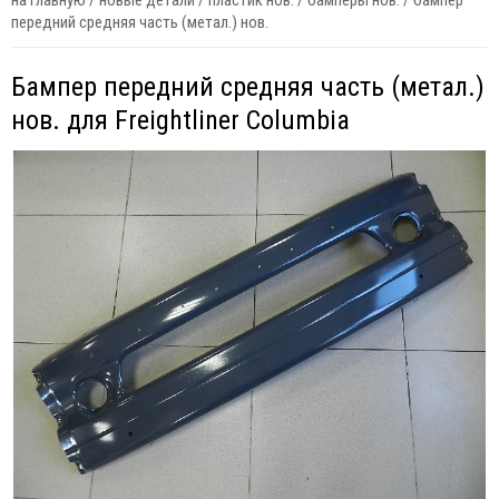
на главную
/
новые детали
/
пластик нов.
/
бамперы нов.
/
бампер
передний средняя часть (метал.) нов.
Бампер передний средняя часть (метал.)
нов. для Freightliner Columbia