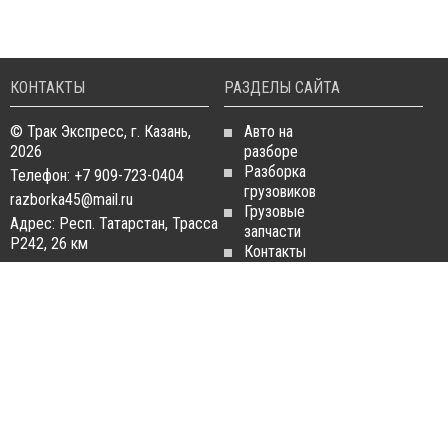
КОНТАКТЫ
РАЗДЕЛЫ САЙТА
© Трак Экспресс, г. Казань,
Авто на
2026
разборе
Разборка
Телефон: +7 909-723-0404
грузовиков
razborka45@mail.ru
Грузовые
Адрес: Респ. Татарстан, Трасса
запчасти
Р242, 26 км
Контакты
Статьи
ЗАПЧАСТИ ДЛЯ
РАЗБОРКА ГРУЗОВИКОВ
ГРУЗОВИКОВ
Разборка
Запчасти
MAN
Man
Разборка
Запчасти Daf
Daf
Запчасти
Разборка
Iveco
Iveco