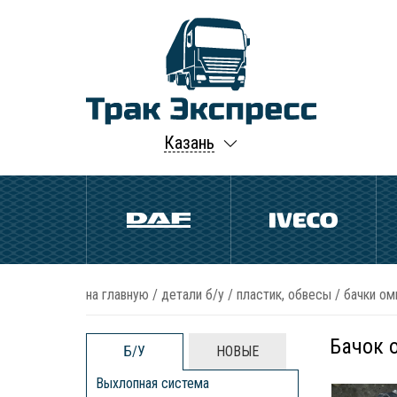
Казань
на главную
/
детали б/у
/
пластик, обвесы
/
бачки ом
Бачок 
Б/У
НОВЫЕ
Выхлопная система