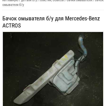
на главную
/
детали б/у
/
пластик, обвесы
/
бачки омывателя
/
бачок
омывателя б/у
Бачок омывателя б/у для Mercedes-Benz
ACTROS