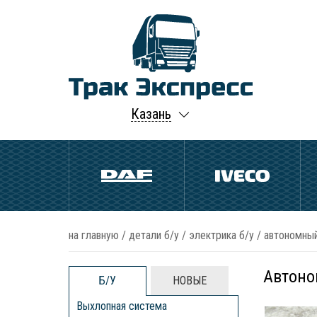
Казань
на главную
/
детали б/у
/
электрика б/у
/
автономный
Автоно
Б/У
НОВЫЕ
Выхлопная система