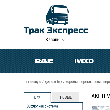
Казань
на главную
/
детали б/у
/
коробка переключения пере
АКПП VT
Б/У
НОВЫЕ
Выхлопная система