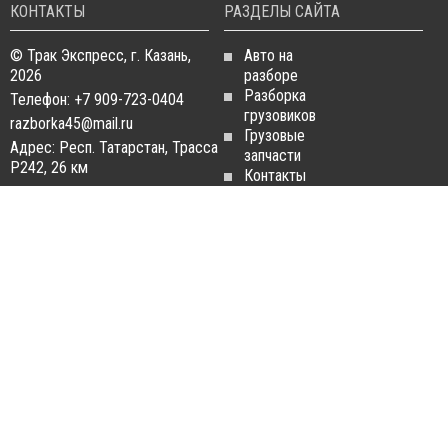
КОНТАКТЫ
РАЗДЕЛЫ САЙТА
© Трак Экспресс, г. Казань,
Авто на
2026
разборе
Разборка
Телефон: +7 909-723-0404
грузовиков
razborka45@mail.ru
Грузовые
Адрес: Респ. Татарстан, Трасса
запчасти
Р242, 26 км
Контакты
Статьи
ЗАПЧАСТИ ДЛЯ
РАЗБОРКА ГРУЗОВИКОВ
ГРУЗОВИКОВ
Разборка
Запчасти
MAN
Man
Разборка
Запчасти Daf
Daf
Запчасти
Разборка
Iveco
Iveco
Запчасти
Разборка
Scania
Renault
Запчасти
Разборка
Volvo FH
Scania