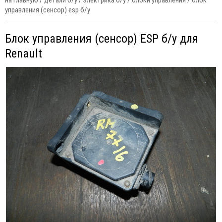
на главную
/
детали б/у
/
электрика б/у
/
блоки управления
/
блок
управления (сенсор) esp б/у
Блок управления (сенсор) ESP б/у для
Renault