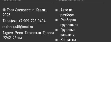
© Трак Экспресс, г. Казань,
Авто на
2026
разборе
Разборка
Телефон: +7 909-723-0404
грузовиков
razborka45@mail.ru
Грузовые
Адрес: Респ. Татарстан, Трасса
запчасти
Р242, 26 км
Контакты
Статьи
ЗАПЧАСТИ ДЛЯ
РАЗБОРКА ГРУЗОВИКОВ
ГРУЗОВИКОВ
Разборка
Запчасти
MAN
Man
Разборка
Запчасти Daf
Daf
Запчасти
Разборка
Iveco
Iveco
Запчасти
Разборка
Scania
Renault
Запчасти
Разборка
Volvo FH
Scania
Запчасти
Разборка