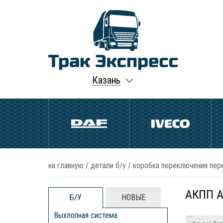
Казань
на главную
/
детали б/у
/
коробка переключения пере
АКПП As
Б/У
НОВЫЕ
Выхлопная система