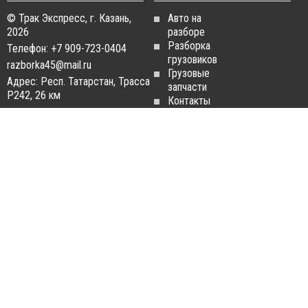
© Трак Экспресс, г. Казань,
Авто на
2026
разборе
Разборка
Телефон: +7 909-723-0404
грузовиков
razborka45@mail.ru
Грузовые
Адрес: Респ. Татарстан, Трасса
запчасти
Р242, 26 км
Контакты
Статьи
ЗАПЧАСТИ ДЛЯ
РАЗБОРКА ГРУЗОВИКОВ
ГРУЗОВИКОВ
Разборка
Запчасти
MAN
Man
Разборка
Запчасти Daf
Daf
Запчасти
Разборка
Iveco
Iveco
Запчасти
Разборка
Scania
Renault
Запчасти
Разборка
Volvo FH
Scania
Запчасти
Разборка